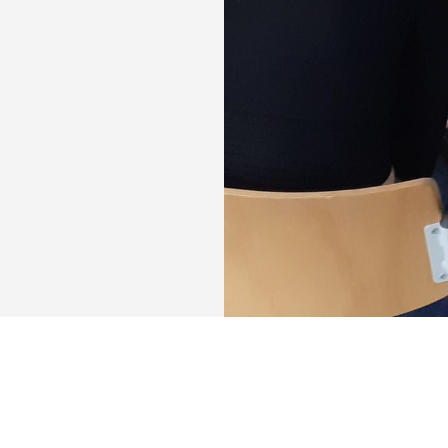
eit.
 Schüler
rochenen
ern
ten Rollen
chiedene
chten.