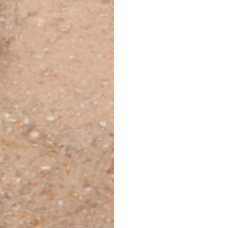
wieder etw
Emmanuel 
durch sein
etwa 1,0 g
Durchschni
unvorstell
großes Pro
reiche Län
ärmsten u
niedrigste
Wir sucht
für Deutsc