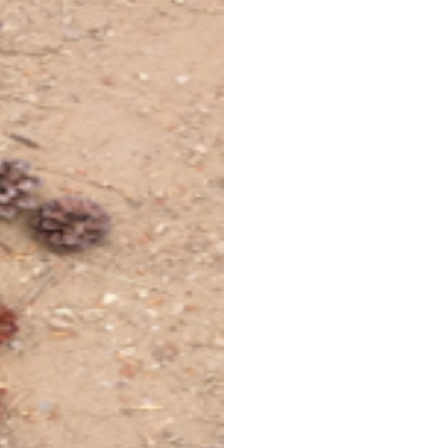
Jahrgang 1
Der 
Fuß
Unser ökol
Unser wel
benötigt b
wie jetzt.
über 3 Erd
ändert. Lä
haben eine
Fußabdruc