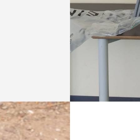
ushalten
verwertet
erbei in
nd
smus,
erpretiert