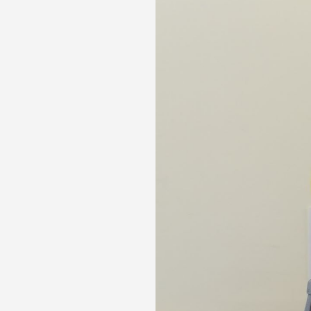
k
ives
fallenden
 auf die
 die
chen,
n und
lten sich