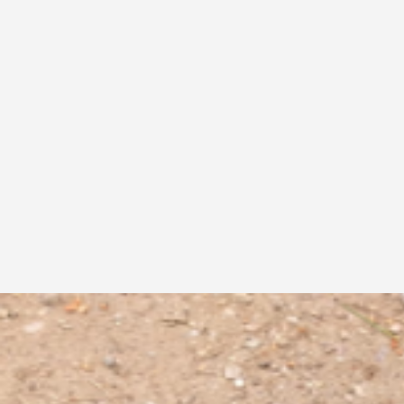
die Frage, wie das Plastik aus den Ha
nutzbringend und nachhaltig wieder
werden kann. Gegenstände sollten hi
ihrer herkömmlichen Form, Farbe u
Nutzung, ganz im Sinne des Surreali
entfremdet, umgedeutet und neu int
werden.