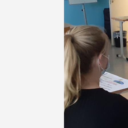
ten fest,
 dieser
noch ein
mengt wird
das Auto.
il des
 einem der
d stellte
fälle,