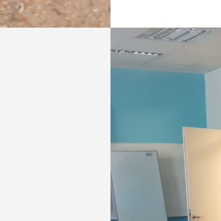
? Dieser
Tages nach.
ner