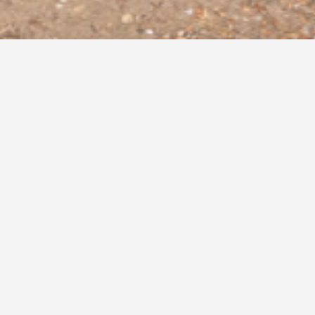
Jahrgang 12
Palmöl
Hm, Palmöl – wozu brauchen wir das
Frage gingen wir im ersten Teil des 
Wir
prüften die Zutatenlisten verschiede